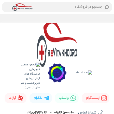
جستجو در فروشگاه
اینستاگرام
واتساپ
تلگرام
آپارات
شماره تماس :
09194500090
-
02188243262