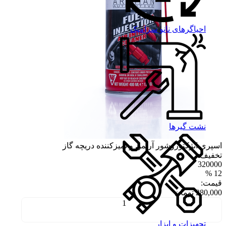
احیاگرهای نانو سرامیک
نشت گیرها
اسپری انژکتوروشور آرتمن و تمیزکننده دریچه گاز
تخفیف:
320000
%
12
قیمت:
280,000
تومان
تجهیزات و ابزار