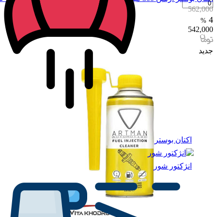
562,000
4
%
542,000
جدید
اکتان بوستر
انژکتور شور