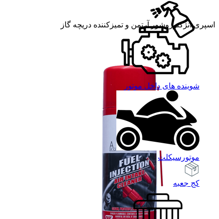
اسپری انژکتوروشور آرتمن و تمیزکننده دریچه گاز
شوینده های داخل موتور
موتورسیکلت
کج جعبه