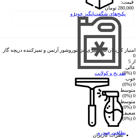
قیمت:
280,000
تومان
پکیج‌های شگفت‌انگیز خودرو
امتیاز کاربران به:
اسپری انژکتوروشور آرتمن و تمیزکننده دریچه گاز
0
از 5
عالی
)
%
(0
0
ضد یخ و کولانت
خوب
)
%
(0
0
متوسط
)
%
(0
0
متوسط
)
%
(0
0
ضعیف
)
%
(0
0
نظافت خودرو
نظرات کاربران