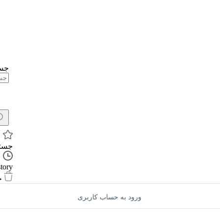
جست
جستج
story
ح
ورود به حساب کاربری
ز