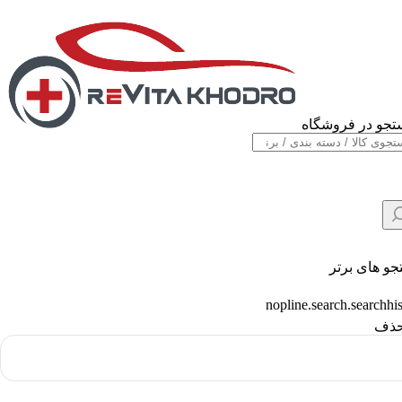
جو در فروشگاه
و های برتر
nopline.search.searchhi
ذف