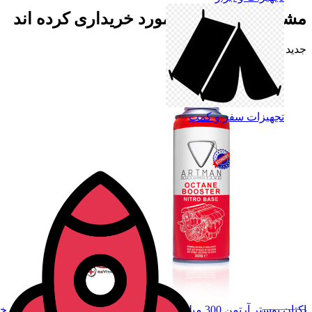
مشتریانی که از این مورد خریداری کرده اند
جدید
تجهیزات سفر و کمپ
اکتان بوستر آرتمن 300 میلی‌لیتر | Artman Octane Booster | مناسب خودروهای بنزینی و توربو