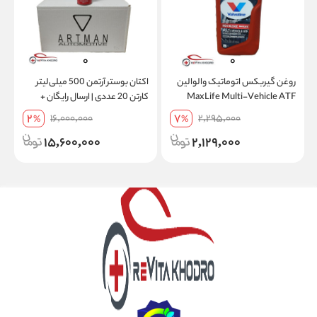
روغن گیربکس اتوماتیک والوالین
اکتان بوستر آرتمن 500 میلی‌لیتر
ش
MaxLife Multi-Vehicle ATF
کارتن 20 عددی | ارسال رایگان +
فول سنتتیک حجم 946 میلی‌لیتر |
تخفیف ویژه
2
7
16,000,000
2,295,000
%
%
ساخت آمریکا+ ارسال رایگان 5 عدد
15,600,000
2,129,000
به بالا